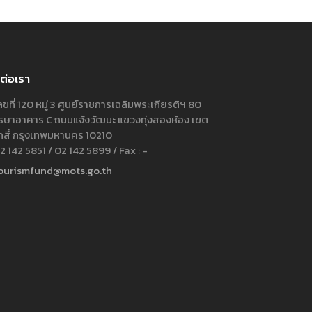
ต่อเรา
ขที่ 120 หมู่ 3 ศูนย์ราชการเฉลิมพระเกียรติฯ 80
ษาอาคาร C ถนนแจ้งวัฒนะ แขวงทุ่งสองห้อง เขต
กสี่ กรุงเทพมหานคร 10210
 142 5851 / 02 142 5899 / Fax : -
ourismfund@mots.go.th