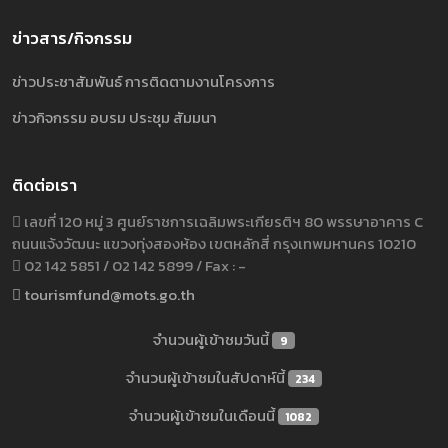
ข่าวสาร/กิจกรรม
ข่าวประชาสัมพันธ์ การติดตามงานโครงการ
ข่าวกิจกรรม อบรม ประชุม สัมมนา
ติดต่อเรา
เลขที่ 120 หมู่ 3 ศูนย์ราชการเฉลิมพระเกียรติฯ 80 พรรษาอาคาร C
ถนนแจ้งวัฒนะ แขวงทุ่งสองห้อง เขตหลักสี่ กรุงเทพมหานคร 10210
02 142 5851 / 02 142 5899 / Fax : -
tourismfund@mots.go.th
จำนวนผู้เข้าชมวันนี้
9
จำนวนผู้เข้าชมในสัปดาห์นี้
234
จำนวนผู้เข้าชมในเดือนนี้
1082