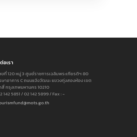
ต่อเรา
ขที่ 120 หมู่ 3 ศูนย์ราชการเฉลิมพระเกียรติฯ 80
ษาอาคาร C ถนนแจ้งวัฒนะ แขวงทุ่งสองห้อง เขต
กสี่ กรุงเทพมหานคร 10210
 142 5851 / 02 142 5899 / Fax : -
ourismfund@mots.go.th