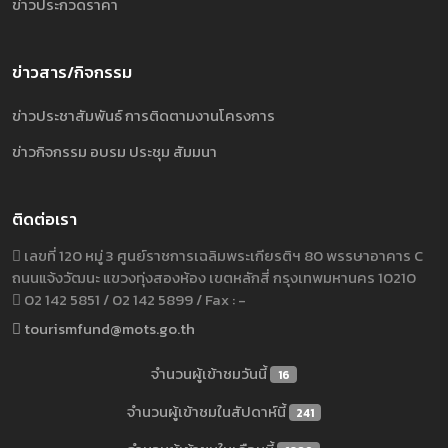
ข่าวประกวดราคา
ข่าวสาร/กิจกรรม
ข่าวประชาสัมพันธ์ การติดตามงานโครงการ
ข่าวกิจกรรม อบรม ประชุม สัมมนา
ติดต่อเรา
เลขที่ 120 หมู่ 3 ศูนย์ราชการเฉลิมพระเกียรติฯ 80 พรรษาอาคาร C
ถนนแจ้งวัฒนะ แขวงทุ่งสองห้อง เขตหลักสี่ กรุงเทพมหานคร 10210
02 142 5851 / 02 142 5899 / Fax : -
tourismfund@mots.go.th
จำนวนผู้เข้าชมวันนี้
16
จำนวนผู้เข้าชมในสัปดาห์นี้
241