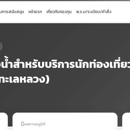
ับการสนับสนุน
หน้าแรก
เกี่ยวกับกองทุน
พ.ร.บ/ระเบียบ/คำสั่ง
งน้ำสำหรับบริการนักท่องเที
่งทะเลหลวง)
ผลการอนุมัติ