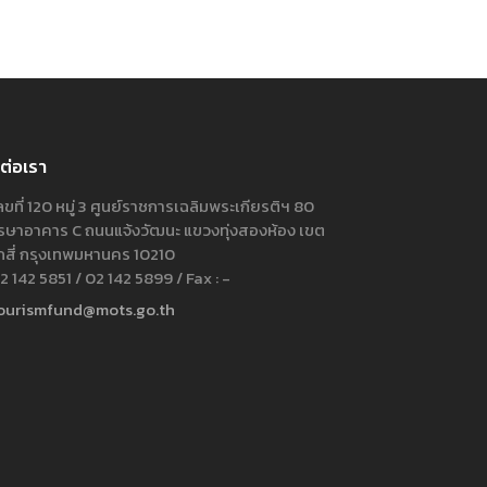
ต่อเรา
ขที่ 120 หมู่ 3 ศูนย์ราชการเฉลิมพระเกียรติฯ 80
ษาอาคาร C ถนนแจ้งวัฒนะ แขวงทุ่งสองห้อง เขต
กสี่ กรุงเทพมหานคร 10210
 142 5851 / 02 142 5899 / Fax : -
ourismfund@mots.go.th