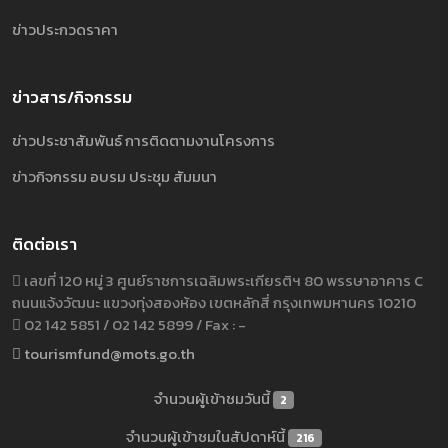
ข่าวประกวดราคา
ข่าวสาร/กิจกรรม
ข่าวประชาสัมพันธ์ การติดตามงานโครงการ
ข่าวกิจกรรม อบรม ประชุม สัมมนา
ติดต่อเรา
เลขที่ 120 หมู่ 3 ศูนย์ราชการเฉลิมพระเกียรติฯ 80 พรรษาอาคาร C
ถนนแจ้งวัฒนะ แขวงทุ่งสองห้อง เขตหลักสี่ กรุงเทพมหานคร 10210
02 142 5851 / 02 142 5899 / Fax : -
tourismfund@mots.go.th
จำนวนผู้เข้าชมวันนี้
2
จำนวนผู้เข้าชมในสัปดาห์นี้
216