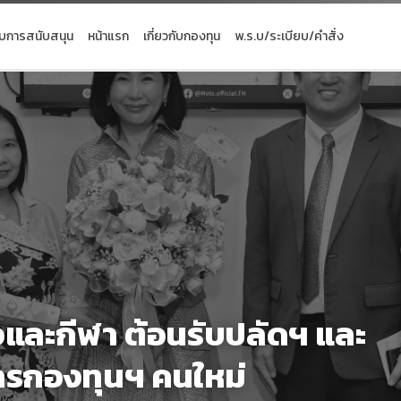
ับการสนับสนุน
หน้าแรก
เกี่ยวกับกองทุน
พ.ร.บ/ระเบียบ/คำสั่ง
วและกีฬา ต้อนรับปลัดฯ และ
รกองทุนฯ คนใหม่