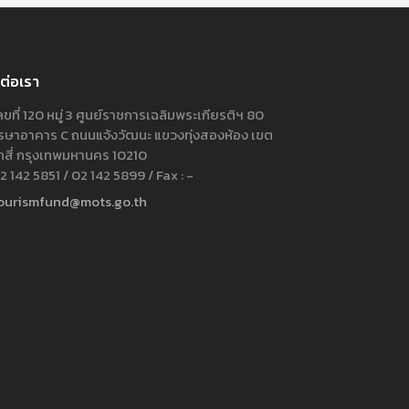
ต่อเรา
ขที่ 120 หมู่ 3 ศูนย์ราชการเฉลิมพระเกียรติฯ 80
ษาอาคาร C ถนนแจ้งวัฒนะ แขวงทุ่งสองห้อง เขต
กสี่ กรุงเทพมหานคร 10210
 142 5851 / 02 142 5899 / Fax : -
ourismfund@mots.go.th